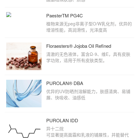
PaesterTM PG4C
植物来源无peg非离子型O/W乳化剂，优异的
增溶性能，高润滑性，光泽度高
Floraesters® Jojoba Oil Refined
清澈的无色液体，富含Ω-9、维E，具有皮肤
学功效，适用于所有皮肤类型。
PUROLAN® DBA
优异的UV防晒剂溶解能力，肤感清爽、易铺
展、快吸收、油感低
PUROLAN IDD
异十二烷
可显著提高面霜和乳液的铺展性，并能替代